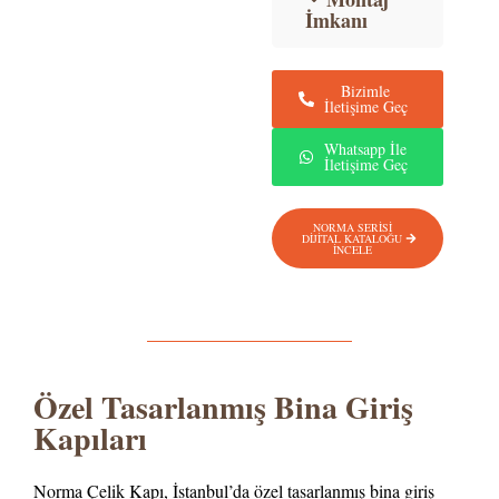
İmkanı
Bizimle
İletişime Geç
Whatsapp İle
İletişime Geç
NORMA SERİSİ
DİJİTAL KATALOĞU
İNCELE
Özel Tasarlanmış Bina Giriş
Kapıları
Norma Çelik Kapı, İstanbul’da özel tasarlanmış bina giriş