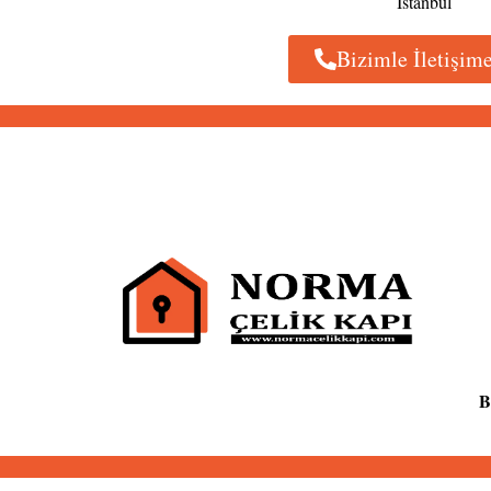
İstanbul
Bizimle İletişim
B