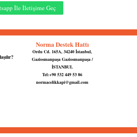
sapp İle İletişime Geç
Norma Destek Hattı
Ordu Cd. 165A, 34240 İstanbul,
aşılır?
Gaziosmanpaşa Gaziosmanpaşa /
İSTANBUL
Tel:+90 532 449 53 86
normacelikkapi@gmail.com