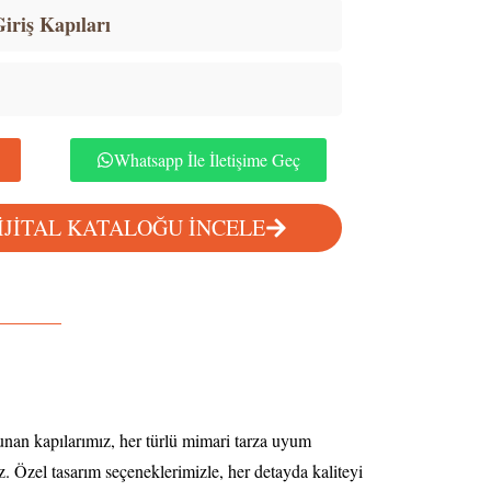
iriş Kapıları
Whatsapp İle İletişime Geç
İJİTAL KATALOĞU İNCELE
 sunan kapılarımız, her türlü mimari tarza uyum
z. Özel tasarım seçeneklerimizle, her detayda kaliteyi