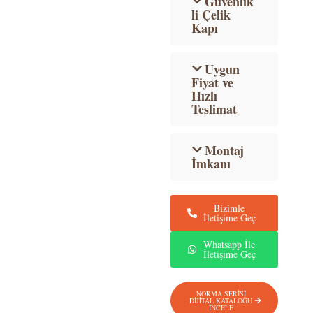
Güvenlik
li Çelik
Kapı
Uygun
Fiyat ve
Hızlı
Teslimat
Montaj
İmkanı
Bizimle
İletişime Geç
Whatsapp İle
İletişime Geç
NORMA SERİSİ
DİJİTAL KATALOĞU
İNCELE