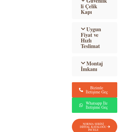
Güvenlik
li Çelik
Kapı
Uygun
Fiyat ve
Hızlı
Teslimat
Montaj
İmkanı
Bizimle
İletişime Geç
Whatsapp İle
İletişime Geç
NORMA SERİSİ
DİJİTAL KATALOĞU
İNCELE